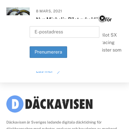
8 MARS, 2021
Nya Michelin Pilot cykeldäck för
BMX
Michelin lansera Pilot SX och Pilot SX
Slick, två nya BMX-däck i sitt Racing
Line-sortiment, riktade till cyklister som
tävlar på högsta nivå.
Läs mer
Back
To
Top
Däckavisen är Sveriges ledande digitala däcktidning för
däckbranschen med nyheter, analyser och bevakning av marknad,